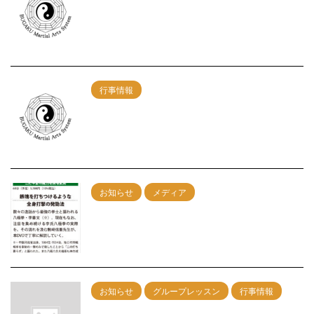
12/17（日）神戸グループレッスン開催！
午前の部：剣術 午後の部：総合
2023/11/7
行事情報
【武学MAS】東京練習会開催決定！
7/24（日）
2022/5/28
お知らせ
メディア
ＤＶＤ『李書文の八極拳』発売決定！
2022/4/13
お知らせ
グループレッスン
行事情報
8/30神戸グループレッスン 午前：剣術