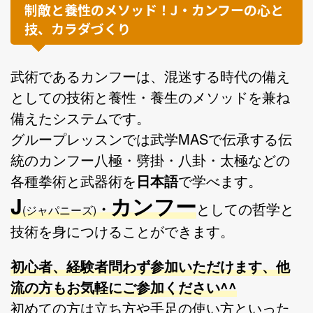
制敵と養性のメソッド！J・カンフーの心と
技、カラダづくり
武術であるカンフーは、混迷する時代の備え
としての技術と養性・養生のメソッドを兼ね
備えたシステムです。
グループレッスンでは武学MASで伝承する伝
統のカンフー八極・劈掛・八卦・太極などの
各種拳術と武器術を
日本語
で学べます。
J
カンフー
・
としての哲学と
(ジャパニーズ)
技術を身につけることができます。
初心者、経験者問わず参加いただけます、他
流の方もお気軽にご参加ください^^
初めての方は立ち方や手足の使い方といった