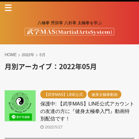
八極拳 劈掛掌 八卦掌 太極拳を学ぶ
HOME
>
2022年
>
5月
月別アーカイブ：2022年05月
【武学MAS】LINE公式
健身太極拳動画
保護中: 【武学MAS】LINE公式アカウント
の友達の方に『健身太極拳入門』動画特
別配信です！
2022/5/27