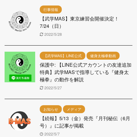
行事情報
【武学MAS】東京練習会開催決定！
7/24（日）
2022/5/28
【武学MAS】LINE公式
健身太極拳動画
保護中: 【LINE公式アカウントの友達追加
特典】武学MASで指導している『健身太
極拳』の動作を解説
2022/5/27
お知らせ
メディア
【続報】5/13（金）発売『月刊秘伝（6月
号）』に記事が掲載
2022/5/7