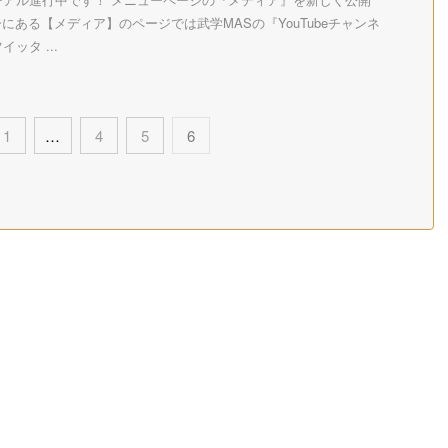
ーにある【メディア】のページでは武学MASの『YouTubeチャンネ
ッタ ...
1
…
4
5
6