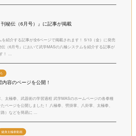
『月刊秘伝（6月号）』に記事が掲載
ムを紹介する記事が全6ページで掲載されます！ 5/13（金）に発売
秘伝（6月号』において武学MASの八極システムを紹介する記事が
 ...
ろ
習内容のページを公開！
、太極拳、武器術の学習過程 武学MASのホームページの各拳種
せたページを公開しました！ 八極拳、劈掛掌、八卦掌、太極拳、
）などを簡易に ...
健身太極拳動画