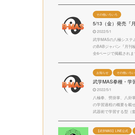
その他いろいろ
5/13（金）発売
2022/5/1
武学MASの八極システ
のBABジャパン『月刊
全6ページで掲載されます！
お知らせ
その他いろい
武学MAS拳種・学
2022/5/1
八極拳、劈掛掌、八卦掌
の学習過程の概要を載
武器術で学習する型（套路
【武学MAS】LINE公式