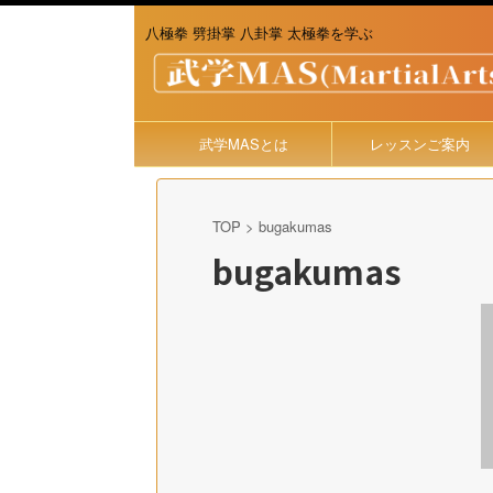
八極拳 劈掛掌 八卦掌 太極拳を学ぶ
武学MASとは
レッスンご案内
TOP
>
bugakumas
bugakumas