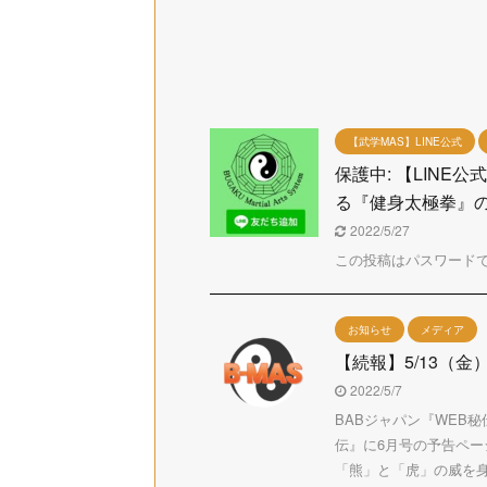
【武学MAS】LINE公式
保護中: 【LIN
る『健身太極拳』
2022/5/27
この投稿はパスワード
お知らせ
メディア
【続報】5/13（
2022/5/7
BABジャパン『WEB
伝』に6月号の予告ペー
「熊」と「虎」の威を身体