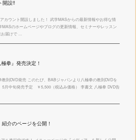
開設!!
公式アカウント開設しました！ 武学MASからの最新情報やお得な情
学MASのホームページやブログの更新情報、セミナーやレッスン
届けで ...
八極拳』発売決定！
拳教則DVD発売 このたび、BABジャパンより八極拳の教則DVDを
5月中旬発売予定 ￥5,500（税込み価格） 李書文 八極拳 DVD告
」紹介のページを公開！
ーアル進行中です！ メニューページの『メディア』を新しく公開