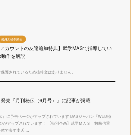
健身太極拳動画
E公式アカウントの友達追加特典】武学MASで指導してい
の動作を解説
で保護されているため抜粋文はありません。
金）発売『月刊秘伝（6月号）』に記事が掲載
秘伝』に予告ページがアップされています BABジャパン『WEB秘
ジがアップされています！ 【特別企画】武学ＭＡＳ 數﨑信重
で表す李氏 ...