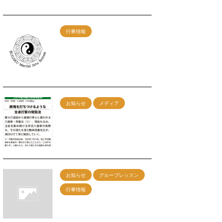
行事情報
【武学MAS】東京練習会
開催決定！7/24（日）
2022/5/28
お知らせ
メディア
ＤＶＤ『李書文の八極
拳』発売決定！
2022/4/13
お知らせ
グループレッスン
行事情報
8/30神戸グループレッス
ン 午前：剣術 午後：