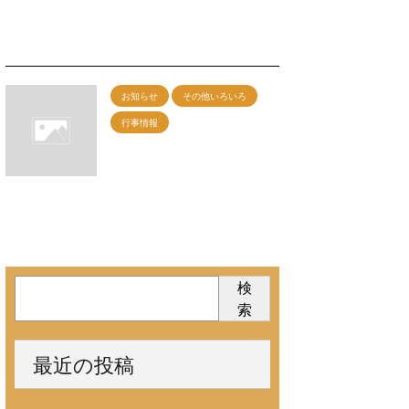
カンフー総合
2026/7/6
お知らせ
その他いろいろ
行事情報
7/19神戸グループレッス
ン 午前：剣術 午後：
カンフー総合
2026/6/6
検
索
最近の投稿