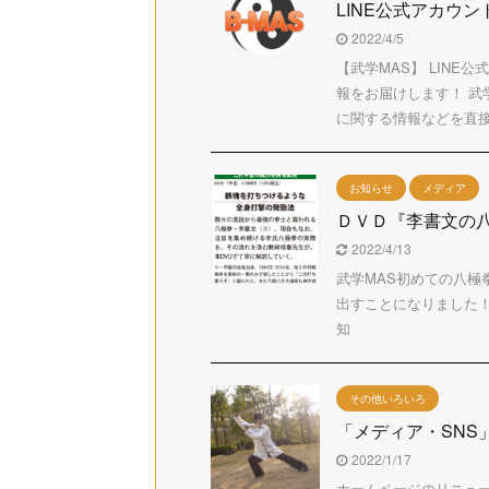
LINE公式アカウント
2022/4/5
【武学MAS】 LINE
報をお届けします！ 武
に関する情報などを直接お
お知らせ
メディア
ＤＶＤ『李書文の
2022/4/13
武学MAS初めての八極
出すことになりました！ 
知
その他いろいろ
「メディア・SNS
2022/1/17
ホームページのリニュ